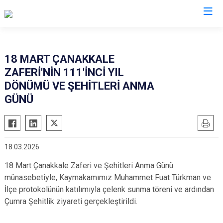
Konya
18 MART ÇANAKKALE
ZAFERİ'NİN 111'İNCİ YIL
Ahırlı
Doğanhisar
Kulu
DÖNÜMÜ VE ŞEHİTLERİ ANMA
Akören
Emirgazi
Meram
GÜNÜ
Akşehir
Ereğli
Sarayönü
Altınekin
Güneysınır
Selçuklu
Beyşehir
Hadim
Seydişehir
18.03.2026
Bozkır
Halkapınar
Taşkent
18 Mart Çanakkale Zaferi ve Şehitleri Anma Günü
Çeltik
Hüyük
Tuzlukçu
münasebetiyle, Kaymakamımız Muhammet Fuat Türkman ve
Cihanbeyli
Ilgın
Yalıhüyük
İlçe protokolünün katılımıyla çelenk sunma töreni ve ardından
Çumra Şehitlik ziyareti gerçekleştirildi.
Çumra
Kadınhanı
Yunak
Derbent
Karapınar