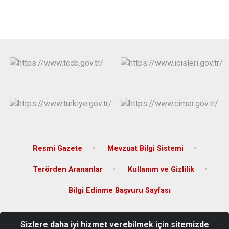
Derebucak
Karatay
Resmi Gazete
Mevzuat Bilgi Sistemi
Terörden Arananlar
Kullanım ve Gizlilik
Bilgi Edinme Başvuru Sayfası
İzzetbey Mahallesi Halit Oflaz Cad. No: 40 Hükümet Konağı Kat:2
Sizlere daha iyi hizmet verebilmek için sitemizde
PK.42500 Çumra/KONYA