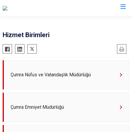
Konya
Hizmet Birimleri
Ahırlı
Doğanhisar
Kulu
Akören
Emirgazi
Meram
Akşehir
Ereğli
Sarayönü
Altınekin
Güneysınır
Selçuklu
Çumra Nüfus ve Vatandaşlık Müdürlüğü
Beyşehir
Hadim
Seydişehir
Bozkır
Halkapınar
Taşkent
Çeltik
Hüyük
Tuzlukçu
Çumra Emniyet Müdürlüğü
Cihanbeyli
Ilgın
Yalıhüyük
Çumra
Kadınhanı
Yunak
Derbent
Karapınar